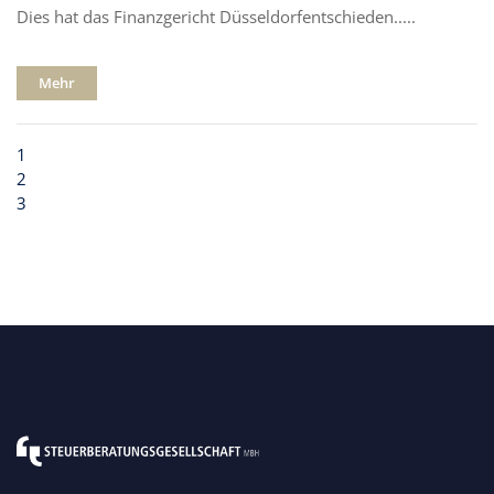
Dies hat das Finanzgericht Düsseldorfentschieden.....
Mehr
1
2
3